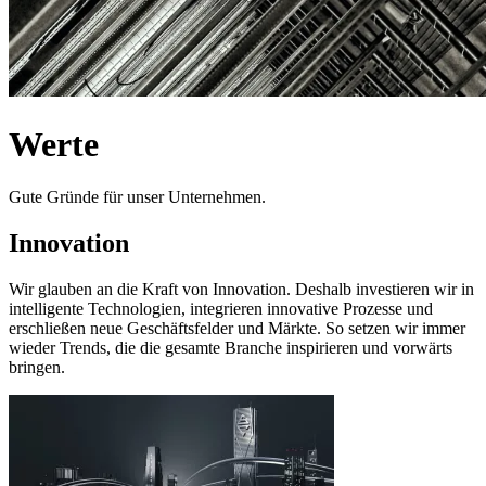
W
e
r
t
e
G
u
t
e
G
r
ü
n
d
e
f
ü
r
u
n
s
e
r
U
n
t
e
r
n
e
h
m
e
n
.
Innovation
Wir glauben an die Kraft von Innovation. Deshalb investieren wir in
intelligente Technologien, integrieren innovative Prozesse und
erschließen neue Geschäftsfelder und Märkte. So setzen wir immer
wieder Trends, die die gesamte Branche inspirieren und vorwärts
bringen.