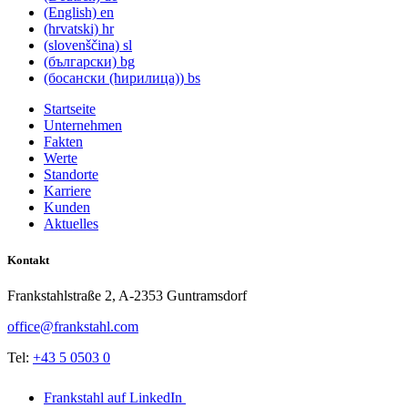
(English)
en
(hrvatski)
hr
(slovenščina)
sl
(български)
bg
(босански (ћирилица))
bs
Startseite
Unternehmen
Fakten
Werte
Standorte
Karriere
Kunden
Aktuelles
Kontakt
Frankstahlstraße 2, A-2353 Guntramsdorf
office@frankstahl.com
Tel:
+43 5 0503 0
Frankstahl auf LinkedIn