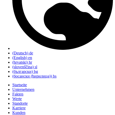
(Deutsch)
de
(English)
en
(hrvatski)
hr
(slovenščina)
sl
(български)
bg
(босански (ћирилица))
bs
Startseite
Unternehmen
Fakten
Werte
Standorte
Karriere
Kunden