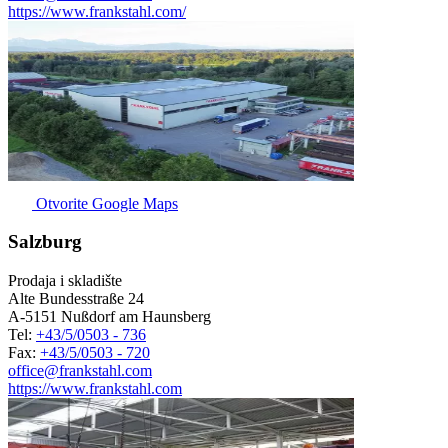
https://www.frankstahl.com/
Otvorite Google Maps
Salzburg
Prodaja i skladište
Alte Bundesstraße 24
A-5151 Nußdorf am Haunsberg
Tel:
+43/5/0503 - 736
Fax:
+43/5/0503 - 720
office@frankstahl.com
https://www.frankstahl.com