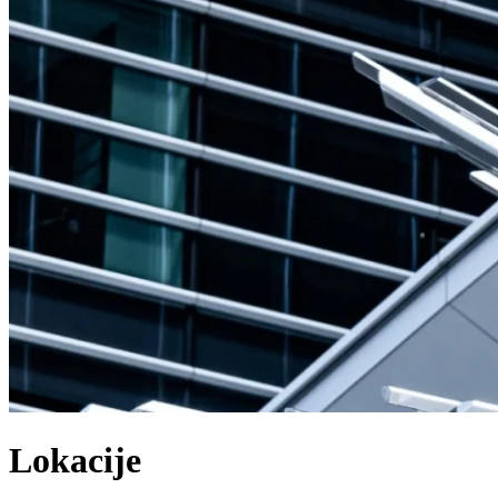
L
o
k
a
c
i
j
e