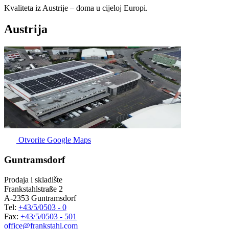
K
v
a
l
i
t
e
t
a
i
z
A
u
s
t
r
i
j
e
–
d
o
m
a
u
c
i
j
e
l
o
j
E
u
r
o
p
i
.
Austrija
Otvorite Google Maps
Guntramsdorf
Prodaja i skladište
Frankstahlstraße 2
A-2353 Guntramsdorf
Tel:
+43/5/0503 - 0
Fax:
+43/5/0503 - 501
office@frankstahl.com