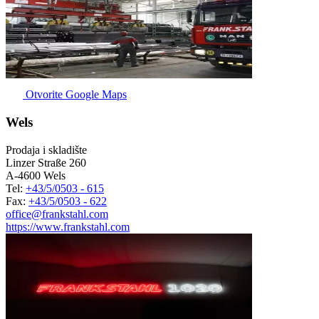
Otvorite Google Maps
Wels
Prodaja i skladište
Linzer Straße 260
A-4600 Wels
Tel:
+43/5/0503 - 615
Fax:
+43/5/0503 - 622
office@frankstahl.com
https://www.frankstahl.com