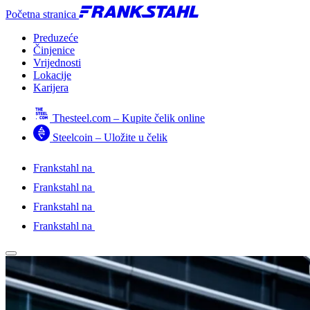
Početna stranica
Preduzeće
Činjenice
Vrijednosti
Lokacije
Karijera
Thesteel.com – Kupite čelik online
Steelcoin – Uložite u čelik
Frankstahl na
Frankstahl na
Frankstahl na
Frankstahl na