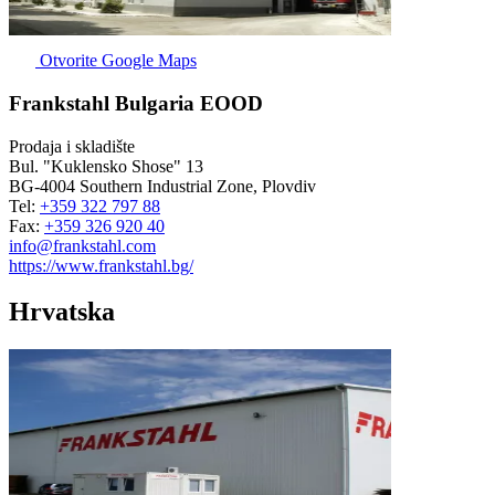
Otvorite Google Maps
Frankstahl Bulgaria EOOD
Prodaja i skladište
Bul. "Kuklensko Shose" 13
BG-4004 Southern Industrial Zone, Plovdiv
Tel:
+359 322 797 88
Fax:
+359 326 920 40
info@frankstahl.com
https://www.frankstahl.bg/
Hrvatska