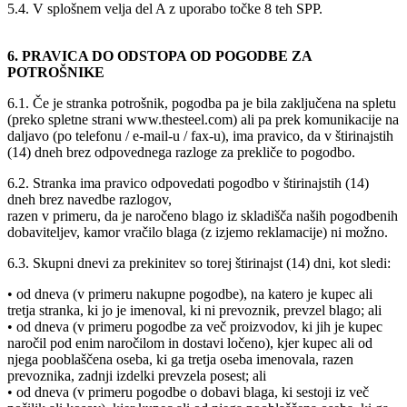
5.4. V splošnem velja del A z uporabo točke 8 teh SPP.
6. PRAVICA DO ODSTOPA OD POGODBE ZA
POTROŠNIKE
6.1. Če je stranka potrošnik, pogodba pa je bila zaključena na spletu
(preko spletne strani www.thesteel.com) ali pa prek komunikacije na
daljavo (po telefonu / e-mail-u / fax-u), ima pravico, da v štirinajstih
(14) dneh brez odpovednega razloge za prekliče to pogodbo.
6.2. Stranka ima pravico odpovedati pogodbo v štirinajstih (14)
dneh brez navedbe razlogov,
razen v primeru, da je naročeno blago iz skladišča naših pogodbenih
dobaviteljev, kamor vračilo blaga (z izjemo reklamacije) ni možno.
6.3. Skupni dnevi za prekinitev so torej štirinajst (14) dni, kot sledi:
• od dneva (v primeru nakupne pogodbe), na katero je kupec ali
tretja stranka, ki jo je imenoval, ki ni prevoznik, prevzel blago; ali
• od dneva (v primeru pogodbe za več proizvodov, ki jih je kupec
naročil pod enim naročilom in dostavi ločeno), kjer kupec ali od
njega pooblaščena oseba, ki ga tretja oseba imenovala, razen
prevoznika, zadnji izdelki prevzela posest; ali
• od dneva (v primeru pogodbe o dobavi blaga, ki sestoji iz več