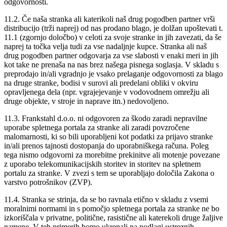
odgovornosti.
11.2. Če naša stranka ali katerikoli naš drug pogodben partner vrši
distribucijo (trži naprej) od nas prodano blago, je dolžan upoštevati t.
11.1 (zgornjo določbo) v celoti za svoje stranke in jih zavezati, da še
naprej ta točka velja tudi za vse nadaljnje kupce. Stranka ali naš
drug pogodben partner odgovarja za vse slabosti v enaki meri in jih
kot take ne prenaša na nas brez našega pisnega soglasja. V skladu s
preprodajo in/ali vgradnjo je vsako prelaganje odgovornosti za blago
na druge stranke, bodisi v surovi ali predelani obliki v okviru
opravljenega dela (npr. vgrajejevanje v vodovodnem omrežju ali
druge objekte, v stroje in naprave itn.) nedovoljeno.
11.3. Frankstahl d.o.o. ni odgovoren za škodo zaradi nepravilne
uporabe spletnega portala za stranke ali zaradi povzročene
malomarnosti, ki so bili uporabljeni kot podatki za prijavo stranke
in/ali prenos tajnosti dostopanja do uporabniškega računa. Poleg
tega nismo odgovorni za morebitne prekinitve ali motenje povezane
z uporabo telekomunikacijskih storitev in storitev na spletnem
portalu za stranke. V zvezi s tem se uporabljajo določila Zakona o
varstvo potrošnikov (ZVP).
11.4. Stranka se strinja, da se bo ravnala etično v skladu z vsemi
moralnimi normami in s pomočjo spletnega portala za stranke ne bo
izkoriščala v privatne, politične, rasistične ali katerekoli druge žaljive
namene. V teh primerih bomo ukrepali na podlagi ustreznih