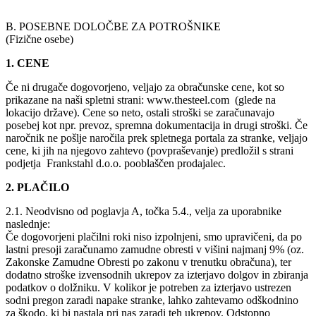
B. POSEBNE DOLOČBE ZA POTROŠNIKE
(Fizične osebe)
1. CENE
Če ni drugače dogovorjeno, veljajo za obračunske cene, kot so
prikazane na naši spletni strani: www.thesteel.com (glede na
lokacijo države). Cene so neto, ostali stroški se zaračunavajo
posebej kot npr. prevoz, spremna dokumentacija in drugi stroški. Če
naročnik ne pošlje naročila prek spletnega portala za stranke, veljajo
cene, ki jih na njegovo zahtevo (povpraševanje) predložil s strani
podjetja Frankstahl d.o.o. pooblaščen prodajalec.
2. PLAČILO
2.1. Neodvisno od poglavja A, točka 5.4., velja za uporabnike
naslednje:
Če dogovorjeni plačilni roki niso izpolnjeni, smo upravičeni, da po
lastni presoji zaračunamo zamudne obresti v višini najmanj 9% (oz.
Zakonske Zamudne Obresti po zakonu v trenutku obračuna), ter
dodatno stroške izvensodnih ukrepov za izterjavo dolgov in zbiranja
podatkov o dolžniku. V kolikor je potreben za izterjavo ustrezen
sodni pregon zaradi napake stranke, lahko zahtevamo odškodnino
za škodo, ki bi nastala pri nas zaradi teh ukrepov. Odstopno