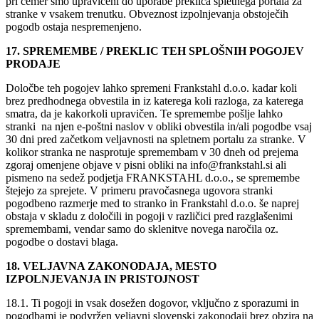
pri čemer smo upravičeni do uporabe preklica spletnega portala za
stranke v vsakem trenutku. Obveznost izpolnjevanja obstoječih
pogodb ostaja nespremenjeno.
17. SPREMEMBE / PREKLIC TEH SPLOŠNIH POGOJEV
PRODAJE
Določbe teh pogojev lahko spremeni Frankstahl d.o.o. kadar koli
brez predhodnega obvestila in iz katerega koli razloga, za katerega
smatra, da je kakorkoli upravičen. Te spremembe pošlje lahko
stranki na njen e-poštni naslov v obliki obvestila in/ali pogodbe vsaj
30 dni pred začetkom veljavnosti na spletnem portalu za stranke. V
kolikor stranka ne nasprotuje spremembam v 30 dneh od prejema
zgoraj omenjene objave v pisni obliki na info@frankstahl.si ali
pismeno na sedež podjetja FRANKSTAHL d.o.o., se spremembe
štejejo za sprejete. V primeru pravočasnega ugovora stranki
pogodbeno razmerje med to stranko in Frankstahl d.o.o. še naprej
obstaja v skladu z določili in pogoji v različici pred razglašenimi
spremembami, vendar samo do sklenitve novega naročila oz.
pogodbe o dostavi blaga.
18. VELJAVNA ZAKONODAJA, MESTO
IZPOLNJEVANJA IN PRISTOJNOST
18.1. Ti pogoji in vsak dosežen dogovor, vključno z sporazumi in
pogodbami je podvržen veljavni slovenski zakonodaji brez obzira na