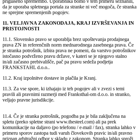
priglašeno spremembo. Uporabnika bomo v tem primeru seznanili,
da je uporaba spletnega portala za stranke ni več mogoča, če stranka
ne sprejme spremenjenih pogojev.
11. VELJAVNA ZAKONODAJA, KRAJ IZVRŠEVANJA IN
PRISTOJNOSTI
11.1. Slovensko pravo se uporablja brez upoštevanja prodajnega
prava ZN in referenčnih norm mednarodnega zasebnega prava. Če
je stranka potrošnik, izbira prava ne pomeni, da varstvo potrošnikov
istočasno podvrženo pravu države, v kateri se je njegovo stalno
in/ali začasno prebivališče, pač pa pravu sedeža podjetja
FRANKSTAHL d.o.o..
11.2. Kraj izpolnitve dostave in plačila je Kranj.
11.3. Za vse spore, ki izhajajo iz teh pogojev ali v zvezi s temi
pravili ali pravnimi razmerji med Franksthal-om d.o.o. in stranko,
veljajo pravne jurisdikcije.
11.4. Če je stranka potrošnik, pogodba pa je bila zaključena na
spletu (preko spletne strani www.thesteel.com) ali pa prek
komunikacije na daljavo (po telefonu / e-mail / fax), stranka lahko v
primeru sporov zastopa tudi varuh človekovih pravic in/ali pravno
priznan arbitražni odbor v skladu z zakonom. Stranka lahko sproži