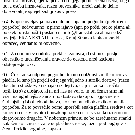
pošiljk ali kosov), kjer kupec ali od njega pooblaščena oseba, ki ga
tretja oseba imenovala, razen prevoznika, prejel zadnjo delno
dobavo ali je sprejel zadnji kos v posest.
6.4. Kupec uveljavlja pravico do odstopa od pogodbe (preklicem
pogodbe) nedvoumno z pisno izjavo (npr. po pošti, preko pisma ali
po elektronski pošti) poslano na info@frankstahl.si ali na sedež
podjetja FRANKSTAHL d.o.o., Kranj Stranka lahko uporabi
obrazec, vendar to ni obvezno.
6.5. Za ohranitev obdobja preklica zadošča, da stranka pošlje
obvestilo o uresničevanju pravice do odstopa pred iztekom
odstopnega roka.
6.6. Če stranka odpove pogodbo, imamo dolžnost vrniti kupcu vsa
plačila, ki smo jih prejeli od njega vključno s stroški dostave (razen
dodatnih stroškov, ki izhajajo iz dejstva, da je stranka naročila
pošiljke(o) z dostavo, ki ni pri nas na voljo, in pri čemer smo mi
vršili najugodnejšo standardno dostavo) takoj oz najpozneje v
štirinajstih (14) dneh od dneva, ko smo prejeli obvestilo o preklicu
pogodbe. Za to povračilo bomo uporabili enaka plačilna sredstva kot
kupec do nas v prvotni transakciji, razen če se s stranko izrecno ne
dogovorimo drugače. V nobenem primeru ne bo zaračunano stranki
kakršen koli znesek za te odplačilne stroške, razen pod pogoji v 7.
členu Preklic pogodbe, napaka.