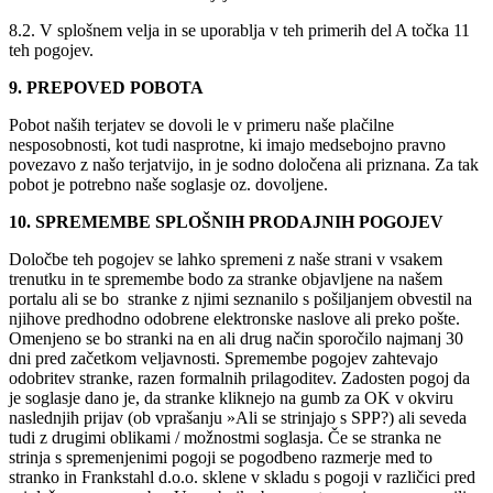
8.2. V splošnem velja in se uporablja v teh primerih del A točka 11
teh pogojev.
9. PREPOVED POBOTA
Pobot naših terjatev se dovoli le v primeru naše plačilne
nesposobnosti, kot tudi nasprotne, ki imajo medsebojno pravno
povezavo z našo terjatvijo, in je sodno določena ali priznana. Za tak
pobot je potrebno naše soglasje oz. dovoljene.
10. SPREMEMBE SPLOŠNIH PRODAJNIH POGOJEV
Določbe teh pogojev se lahko spremeni z naše strani v vsakem
trenutku in te spremembe bodo za stranke objavljene na našem
portalu ali se bo stranke z njimi seznanilo s pošiljanjem obvestil na
njihove predhodno odobrene elektronske naslove ali preko pošte.
Omenjeno se bo stranki na en ali drug način sporočilo najmanj 30
dni pred začetkom veljavnosti. Spremembe pogojev zahtevajo
odobritev stranke, razen formalnih prilagoditev. Zadosten pogoj da
je soglasje dano je, da stranke kliknejo na gumb za OK v okviru
naslednjih prijav (ob vprašanju »Ali se strinjajo s SPP?) ali seveda
tudi z drugimi oblikami / možnostmi soglasja. Če se stranka ne
strinja s spremenjenimi pogoji se pogodbeno razmerje med to
stranko in Frankstahl d.o.o. sklene v skladu s pogoji v različici pred