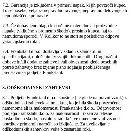
7.2. Garancija je izključena v primeru napak, ki jih povzroči kupec.
To še posebej velja za nepravilno ravnanje, nepravilno delovanje ali
nepooblaščene popravke.
7.3. Če dobavljeno blago ima očitne materialne ali proizvodne
napake (vključno s prometno škodo), prosimo kupca, naj to
nemudoma sporoči. V Kolikor to ne stori se posledično odpove
garancijskemu roku.
7.4. Frankstahl d.o.o. dostavlja v skladu s standardi in
specifikacijami, določenimi v svojih dokumentih. Drugi načini
dobave in/ali dodatne zahteve in/ali obveznosti glede posebnih
potreb zahtevajo brez izjeme pisno soglasje pooblaščenega
predstavnika podjetja Frankstahl.
8. ODŠKODNINSKI ZAHTEVKI
8.1. Podjetje Frankstahl d.o.o. spoštuje (ne glede na pravni vzrok) za
odškodninski zahtevek samo takrat, ko je bila škoda povzročena
namenoma ali iz malomarnosti Frankstahl-a d.o.o.. Odgovornost
podjetja Frankstahl d.o.o. za malomarnost - razen za telesne
poškodbe in škodo, nastalo zaradi kršitve omenjene v obveznosti
potrditev primarnih naročil, so izključene. Za uveljavljanje
odškodninskih zahtevkov veljajo zastaralni roki.