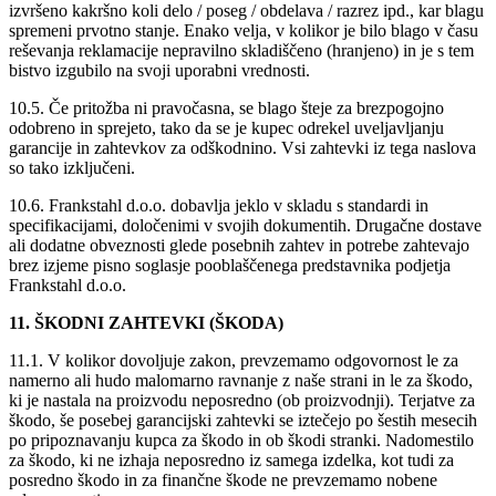
izvršeno kakršno koli delo / poseg / obdelava / razrez ipd., kar blagu
spremeni prvotno stanje. Enako velja, v kolikor je bilo blago v času
reševanja reklamacije nepravilno skladiščeno (hranjeno) in je s tem
bistvo izgubilo na svoji uporabni vrednosti.
10.5. Če pritožba ni pravočasna, se blago šteje za brezpogojno
odobreno in sprejeto, tako da se je kupec odrekel uveljavljanju
garancije in zahtevkov za odškodnino. Vsi zahtevki iz tega naslova
so tako izključeni.
10.6. Frankstahl d.o.o. dobavlja jeklo v skladu s standardi in
specifikacijami, določenimi v svojih dokumentih. Drugačne dostave
ali dodatne obveznosti glede posebnih zahtev in potrebe zahtevajo
brez izjeme pisno soglasje pooblaščenega predstavnika podjetja
Frankstahl d.o.o.
11. ŠKODNI ZAHTEVKI (ŠKODA)
11.1. V kolikor dovoljuje zakon, prevzemamo odgovornost le za
namerno ali hudo malomarno ravnanje z naše strani in le za škodo,
ki je nastala na proizvodu neposredno (ob proizvodnji). Terjatve za
škodo, še posebej garancijski zahtevki se iztečejo po šestih mesecih
po pripoznavanju kupca za škodo in ob škodi stranki. Nadomestilo
za škodo, ki ne izhaja neposredno iz samega izdelka, kot tudi za
posredno škodo in za finančne škode ne prevzemamo nobene