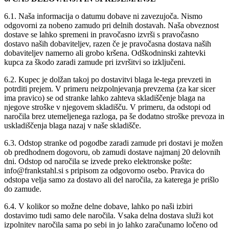
6.1. Naša informacija o datumu dobave ni zavezujoča. Nismo
odgovorni za nobeno zamudo pri delnih dostavah. Naša obveznost
dostave se lahko spremeni in pravočasno izvrši s pravočasno
dostavo naših dobaviteljev, razen če je pravočasna dostava naših
dobaviteljev namerno ali grobo kršena. Odškodninski zahtevki
kupca za škodo zaradi zamude pri izvršitvi so izključeni.
6.2. Kupec je dolžan takoj po dostavitvi blaga le-tega prevzeti in
potrditi prejem. V primeru neizpolnjevanja prevzema (za kar sicer
ima pravico) se od stranke lahko zahteva skladiščenje blaga na
njegove stroške v njegovem skladišču. V primeru, da odstopi od
naročila brez utemeljenega razloga, pa še dodatno stroške prevoza in
uskladiščenja blaga nazaj v naše skladišče.
6.3. Odstop stranke od pogodbe zaradi zamude pri dostavi je možen
ob predhodnem dogovoru, ob zamudi dostave najmanj 20 delovnih
dni. Odstop od naročila se izvede preko elektronske pošte:
info@frankstahl.si s pripisom za odgovorno osebo. Pravica do
odstopa velja samo za dostavo ali del naročila, za katerega je prišlo
do zamude.
6.4. V kolikor so možne delne dobave, lahko po naši izbiri
dostavimo tudi samo dele naročila. Vsaka delna dostava služi kot
izpolnitev naročila sama po sebi in jo lahko zaračunamo ločeno od