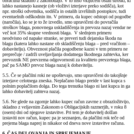
obračuna skladno z zakonodajo. V to niso vključeni ostali stroški, ki
lahko nastanejo kasneje (ob vložitvi izterjave preko sodišča), kot
npr. stroški odvetnika, sodišča in ostalih izvršilnih postopkov, tudi
eventuelnih odškodnin itn. V primeru, da kupec odstopi od pogodbe
(naročila), ko se je to že izvedlo, smo upravičeni do povračila
stroškov blaga, ponovnega uskladiščenja in prevoza nazaj vendar ne
več kot 35% skupne vrednosti blaga. V slednjem primeru
neodvisno od napake stranke, se preveri tudi dejanska škoda na
blagu (katera lahko nastane ob skladiščenju blaga – pred vračilom –
dobavitelju). Obveznost plačila pogodbene kazni v tem primeru ne
preprečuje / zadrži uveljavljanja dodatnega škodnega zahtevka, ker
prevoznik NE prevzema odgovornosti za kvaliteto prevzetega blaga,
pač pa SAMO prevoz blaga nazaj k dobavitelju.
5.5. Če se plačilni roki ne upoštevajo, smo upravičeni do takojšnje
izterjave celotnega zneska. Neplačano blago preide v last kupca s
polnim poplačilom dolga. Do tega trenutka blago ni last kupca in ga
lahko dobavitelj zahteva nazaj.
5.6. Ne glede na zgornje lahko kupec račun zavrne z obrazložitvijo,
skladno z veljavnim Zakonom o Obligacijskih razmerjih, v roku 8
(osem) dni od njegove izstavitve. Pri tem je dobavitelj dolžan
izstaviti nov račun, kupec pa je seznanjen, da plačilni rok teče od
prejema blaga naprej in nikakor od dneva nove izstavitve računa.
6. ČAS DELOVANJA IN SPREJEMANJE