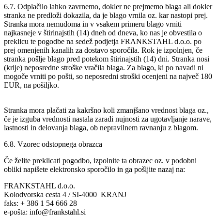
6.7. Odplačilo lahko zavrnemo, dokler ne prejmemo blaga ali dokler
stranka ne predloži dokazila, da je blago vrnila oz. kar nastopi prej.
Stranka mora nemudoma in v vsakem primeru blago vrniti
najkasneje v štirinajstih (14) dneh od dneva, ko nas je obvestila o
preklicu te pogodbe na sedež podjetja FRANKSTAHL d.o.o. po
prej omenjenih kanalih za dostavo sporočila. Rok je izpolnjen, če
stranka pošlje blago pred potekom štirinajstih (14) dni. Stranka nosi
(krije) neposredne stroške vračila blaga. Za blago, ki po navadi ni
mogoče vrniti po pošti, so neposredni stroški ocenjeni na največ 180
EUR, na pošiljko.
Stranka mora plačati za kakršno koli zmanjšano vrednost blaga oz.,
če je izguba vrednosti nastala zaradi nujnosti za ugotavljanje narave,
lastnosti in delovanja blaga, ob nepravilnem ravnanju z blagom.
6.8. Vzorec odstopnega obrazca
Če želite preklicati pogodbo, izpolnite ta obrazec oz. v podobni
obliki napišete elektronsko sporočilo in ga pošljite nazaj na:
FRANKSTAHL d.o.o.
Kolodvorska cesta 4 / SI-4000 KRANJ
faks: + 386 1 54 666 28
e-pošta: info@frankstahl.si