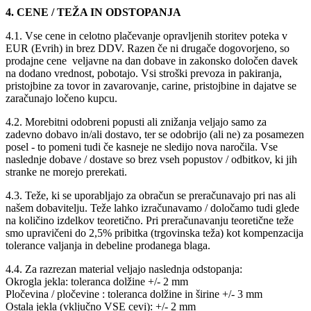
4. CENE / TEŽA IN ODSTOPANJA
4.1. Vse cene in celotno plačevanje opravljenih storitev poteka v
EUR (Evrih) in brez DDV. Razen če ni drugače dogovorjeno, so
prodajne cene veljavne na dan dobave in zakonsko določen davek
na dodano vrednost, pobotajo. Vsi stroški prevoza in pakiranja,
pristojbine za tovor in zavarovanje, carine, pristojbine in dajatve se
zaračunajo ločeno kupcu.
4.2. Morebitni odobreni popusti ali znižanja veljajo samo za
zadevno dobavo in/ali dostavo, ter se odobrijo (ali ne) za posamezen
posel - to pomeni tudi če kasneje ne sledijo nova naročila. Vse
naslednje dobave / dostave so brez vseh popustov / odbitkov, ki jih
stranke ne morejo prerekati.
4.3. Teže, ki se uporabljajo za obračun se preračunavajo pri nas ali
našem dobavitelju. Teže lahko izračunavamo / določamo tudi glede
na količino izdelkov teoretično. Pri preračunavanju teoretične teže
smo upravičeni do 2,5% pribitka (trgovinska teža) kot kompenzacija
tolerance valjanja in debeline prodanega blaga.
4.4. Za razrezan material veljajo naslednja odstopanja:
Okrogla jekla: toleranca dolžine +/- 2 mm
Pločevina / pločevine : toleranca dolžine in širine +/- 3 mm
Ostala jekla (vključno VSE cevi): +/- 2 mm