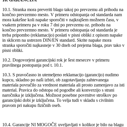
10.1. Stranka mora preveriti blago takoj po prevzemu ali prihodu na
končno prevzemno mesto. V primeru odstopanja od standarda nam
mora kakršne koli napake sporočiti v najkrajšem možnem času, v
vsakem primeru pa v roku 7 dni po prevzemu oz. prihodu na
končno prevzemno mesto. V primeru odstopanja od standarda je
treba pripombo (reklamacijo) poslati v pisni obliki z opisom napake
in sklicem na ustrezen DIN/EN standard. Skrite napake mora
stranka sporočiti najkasneje v 30 dneh od prejema blaga, prav tako v
pisni obliki.
10.2. Dogovorjeni garancijski rok je šest mesecev v primeru
pravilnega postopanja pod t. 10.1.
10.3. S pravočasno in utemeljeno reklamacijo (garancijo) nudimo
kupcu, skladno po naši izbiri, ob zagotavljanju zahtevanega
materiala povračilo za vrednost materiala ali prosto zamenjavo za isti
material. Pravica do odstopa od pogodbe ali konverzijo s strani
naročnika je izključena. Možnost posebne povrnitve stroškov po
garancijski dobi je izključena. To velja tudi v skladu s civilnim
pravom pri nakupu fizičnih oseb.
10.4. Garancije NI MOGOČE uveljavljati v kolikor je bilo na blagu