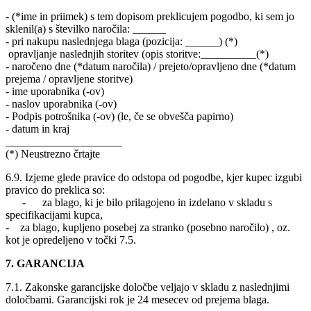
- (*ime in priimek) s tem dopisom preklicujem pogodbo, ki sem jo
sklenil(a) s številko naročila: ______
- pri nakupu naslednjega blaga (pozicija: ______) (*)
opravljanje naslednjih storitev (opis storitve:__________(*)
- naročeno dne (*datum naročila) / prejeto/opravljeno dne (*datum
prejema / opravljene storitve)
- ime uporabnika (-ov)
- naslov uporabnika (-ov)
- Podpis potrošnika (-ov) (le, če se obvešča papirno)
- datum in kraj
_____________________
(*) Neustrezno črtajte
6.9. Izjeme glede pravice do odstopa od pogodbe, kjer kupec izgubi
pravico do preklica so:
- za blago, ki je bilo prilagojeno in izdelano v skladu s
specifikacijami kupca,
- za blago, kupljeno posebej za stranko (posebno naročilo) , oz.
kot je opredeljeno v točki 7.5.
7. GARANCIJA
7.1. Zakonske garancijske določbe veljajo v skladu z naslednjimi
določbami. Garancijski rok je 24 mesecev od prejema blaga.