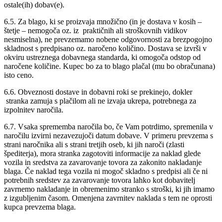
ostale(ih) dobav(e).
6.5. Za blago, ki se proizvaja množično (in je dostava v kosih –
štetje – nemogoča oz. iz praktičnih ali stroškovnih vidikov
nesmiselna), ne prevzemamo nobene odgovornosti za brezpogojno
skladnost s predpisano oz. naročeno količino. Dostava se izvrši v
okviru ustreznega dobavnega standarda, ki omogoča odstop od
naročene količine. Kupec bo za to blago plačal (mu bo obračunana)
isto ceno.
6.6. Obveznosti dostave in dobavni roki se prekinejo, dokler
stranka zamuja s plačilom ali ne izvaja ukrepa, potrebnega za
izpolnitev naročila.
6.7. Vsaka sprememba naročila bo, če Vam potrdimo, spremenila v
naročilu izvirni nezavezujoči datum dobave. V primeru prevzema s
strani naročnika ali s strani tretjih oseb, ki jih naroči (zlasti
špediterja), mora stranka zagotoviti informacije za naklad glede
vozila in sredstva za zavarovanje tovora za zakonito nakladanje
blaga. Če naklad tega vozila ni mogoč skladno s predpisi ali če ni
potrebnih sredstev za zavarovanje tovora lahko kot dobavitelj
zavrnemo nakladanje in obremenimo stranko s stroški, ki jih imamo
z izgubljenim časom. Omenjena zavrnitev naklada s tem ne oprosti
kupca prevzema blaga.