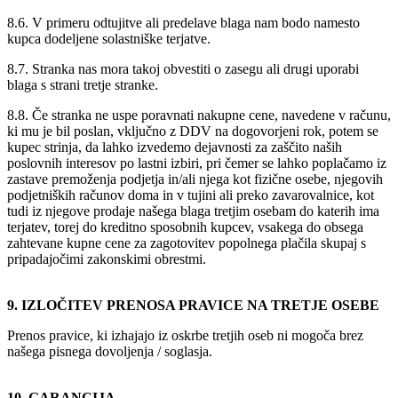
8.6. V primeru odtujitve ali predelave blaga nam bodo namesto
kupca dodeljene solastniške terjatve.
8.7. Stranka nas mora takoj obvestiti o zasegu ali drugi uporabi
blaga s strani tretje stranke.
8.8. Če stranka ne uspe poravnati nakupne cene, navedene v računu,
ki mu je bil poslan, vključno z DDV na dogovorjeni rok, potem se
kupec strinja, da lahko izvedemo dejavnosti za zaščito naših
poslovnih interesov po lastni izbiri, pri čemer se lahko poplačamo iz
zastave premoženja podjetja in/ali njega kot fizične osebe, njegovih
podjetniških računov doma in v tujini ali preko zavarovalnice, kot
tudi iz njegove prodaje našega blaga tretjim osebam do katerih ima
terjatev, torej do kreditno sposobnih kupcev, vsakega do obsega
zahtevane kupne cene za zagotovitev popolnega plačila skupaj s
pripadajočimi zakonskimi obrestmi.
9. IZLOČITEV PRENOSA PRAVICE NA TRETJE OSEBE
Prenos pravice, ki izhajajo iz oskrbe tretjih oseb ni mogoča brez
našega pisnega dovoljenja / soglasja.
10. GARANCIJA