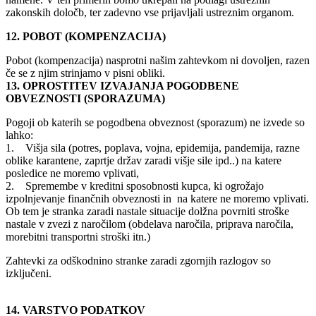
zakonskih določb, ter zadevno vse prijavljali ustreznim organom.
12. POBOT (KOMPENZACIJA)
Pobot (kompenzacija) nasprotni našim zahtevkom ni dovoljen, razen
če se z njim strinjamo v pisni obliki.
13. OPROSTITEV IZVAJANJA POGODBENE
OBVEZNOSTI (SPORAZUMA)
Pogoji ob katerih se pogodbena obveznost (sporazum) ne izvede so
lahko:
1. Višja sila (potres, poplava, vojna, epidemija, pandemija, razne
oblike karantene, zaprtje držav zaradi višje sile ipd..) na katere
posledice ne moremo vplivati,
2. Spremembe v kreditni sposobnosti kupca, ki ogrožajo
izpolnjevanje finančnih obveznosti in na katere ne moremo vplivati.
Ob tem je stranka zaradi nastale situacije dolžna povrniti stroške
nastale v zvezi z naročilom (obdelava naročila, priprava naročila,
morebitni transportni stroški itn.)
Zahtevki za odškodnino stranke zaradi zgornjih razlogov so
izključeni.
14. VARSTVO PODATKOV