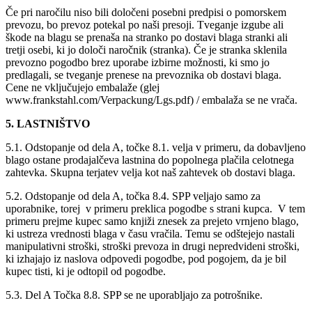
Če pri naročilu niso bili določeni posebni predpisi o pomorskem
prevozu, bo prevoz potekal po naši presoji. Tveganje izgube ali
škode na blagu se prenaša na stranko po dostavi blaga stranki ali
tretji osebi, ki jo določi naročnik (stranka). Če je stranka sklenila
prevozno pogodbo brez uporabe izbirne možnosti, ki smo jo
predlagali, se tveganje prenese na prevoznika ob dostavi blaga.
Cene ne vključujejo embalaže (glej
www.frankstahl.com/Verpackung/Lgs.pdf) / embalaža se ne vrača.
5. LASTNIŠTVO
5.1. Odstopanje od dela A, točke 8.1. velja v primeru, da dobavljeno
blago ostane prodajalčeva lastnina do popolnega plačila celotnega
zahtevka. Skupna terjatev velja kot naš zahtevek ob dostavi blaga.
5.2. Odstopanje od dela A, točka 8.4. SPP veljajo samo za
uporabnike, torej v primeru preklica pogodbe s strani kupca. V tem
primeru prejme kupec samo knjiži znesek za prejeto vrnjeno blago,
ki ustreza vrednosti blaga v času vračila. Temu se odštejejo nastali
manipulativni stroški, stroški prevoza in drugi nepredvideni stroški,
ki izhajajo iz naslova odpovedi pogodbe, pod pogojem, da je bil
kupec tisti, ki je odtopil od pogodbe.
5.3. Del A Točka 8.8. SPP se ne uporabljajo za potrošnike.