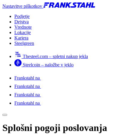
Nastavitve piškotkov
Podjetje
Dejstva
Vrednote
Lokacije
Kariera
Steelgreen
Thesteel.com – spletni nakup jekla
Steelcoin – naložbe v jeklo
Frankstahl na
Frankstahl na
Frankstahl na
Frankstahl na
Splošni pogoji poslovanja