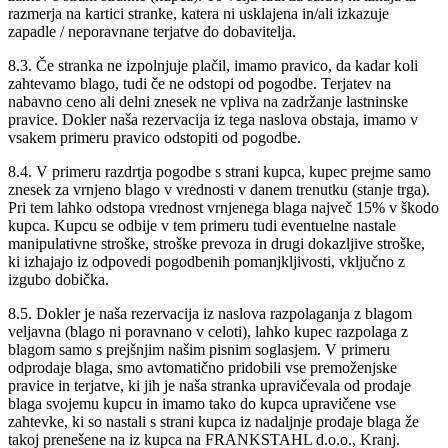
razmerja na kartici stranke, katera ni usklajena in/ali izkazuje
zapadle / neporavnane terjatve do dobavitelja.
8.3. Če stranka ne izpolnjuje plačil, imamo pravico, da kadar koli
zahtevamo blago, tudi če ne odstopi od pogodbe. Terjatev na
nabavno ceno ali delni znesek ne vpliva na zadržanje lastninske
pravice. Dokler naša rezervacija iz tega naslova obstaja, imamo v
vsakem primeru pravico odstopiti od pogodbe.
8.4. V primeru razdrtja pogodbe s strani kupca, kupec prejme samo
znesek za vrnjeno blago v vrednosti v danem trenutku (stanje trga).
Pri tem lahko odstopa vrednost vrnjenega blaga največ 15% v škodo
kupca. Kupcu se odbije v tem primeru tudi eventuelne nastale
manipulativne stroške, stroške prevoza in drugi dokazljive stroške,
ki izhajajo iz odpovedi pogodbenih pomanjkljivosti, vključno z
izgubo dobička.
8.5. Dokler je naša rezervacija iz naslova razpolaganja z blagom
veljavna (blago ni poravnano v celoti), lahko kupec razpolaga z
blagom samo s prejšnjim našim pisnim soglasjem. V primeru
odprodaje blaga, smo avtomatično pridobili vse premoženjske
pravice in terjatve, ki jih je naša stranka upravičevala od prodaje
blaga svojemu kupcu in imamo tako do kupca upravičene vse
zahtevke, ki so nastali s strani kupca iz nadaljnje prodaje blaga že
takoj prenešene na iz kupca na FRANKSTAHL d.o.o., Kranj.