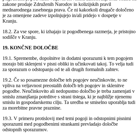
zakone prodaje Združenih Narodov in kolizijskih pravil
mednarodnega zasebnega prava. Če ni kakorkoli drugače določeno
je za omenjene zadeve izpolnjujejo in/ali pridejo v dospetje v
Kranju.
18.2. Za vse spore, ki izhajajo iz pogodbenega razmerja, je pristojno
sodišče v Kranju.
19. KONČNE DOLOČBE
19.1. Spremembe, dopolnitve in dodatni sporazumi k tem pogojem
morajo biti sklenjeni v pisni obliki in učinkovati takoj. To velja tudi
za sporazum o odstopanju od te ali drugih formalnih zahtev.
19.2. Če so posamezne določbe teh pogojev neučinkovite, to ne
vpliva na veljavnost preostalih določb teh pogojev in sklenitve
pogodbe. Neučinkovito ali nedopustno določbo je treba zamenjati v
smislu zmanjšanja potrditve s strani tistega, ki je najbližje njenemu
smislu in gospodarskemu cilju. Ta uredba se smiselno uporablja tudi
za morebitne pravne praznine.
19.3. V primeru protislovij med temi pogoji in odstopnimi pisnimi
sporazumi med pogodbenimi strankami prevladajo določbe
odstopnih sporazumov.