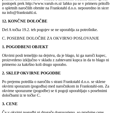
postopek prek http://www.varuh-rs.si/ lahko pa se v primeru pritožb
o spletnih naročilih obrnite na Frankstahl d.o.o. neposredno in sicer
na info@frankstahl.si.
12. KONČNE DOLOČBE
Del A točka 19.2. teh pogojev se ne uporablja za potrošnike.
C. POSEBNE DOLOČBE ZA OKVIRNO POSLOVANJE
1. POGODBENI OBJEKT
Okvirni posli temeljijo na dejstvu, da je blago, ki ga naroči kupec,
proizvedeno izključno v skladu z zahtevami kupca in da to blago ni
primerno za kakršno koli drugo uporabo.
2. SKLEP OKVIRNE POGODBE
Po prejemu potrdila o naročilu s strani Frankstahl d.o.o. se sklene
okvirni sporazum (pogodba) med naročnikom in Frankstahl-om. Za
okvirne sporazume (pogodbe) se ti pogoji uporabljajo s posebnimi
določbami iz te točke C.
3. CENE
Če v okvirni pogodbi ni drugače dogovorjeno, so prodajne cene