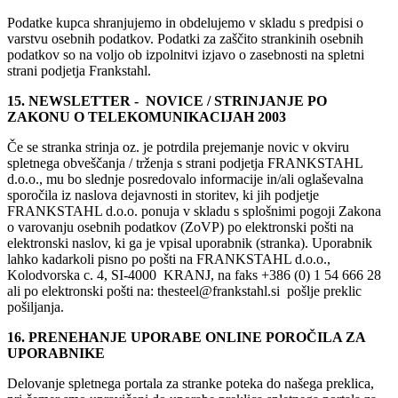
Podatke kupca shranjujemo in obdelujemo v skladu s predpisi o
varstvu osebnih podatkov. Podatki za zaščito strankinih osebnih
podatkov so na voljo ob izpolnitvi izjavo o zasebnosti na spletni
strani podjetja Frankstahl.
15. NEWSLETTER - NOVICE / STRINJANJE PO
ZAKONU O TELEKOMUNIKACIJAH 2003
Če se stranka strinja oz. je potrdila prejemanje novic v okviru
spletnega obveščanja / trženja s strani podjetja FRANKSTAHL
d.o.o., mu bo slednje posredovalo informacije in/ali oglaševalna
sporočila iz naslova dejavnosti in storitev, ki jih podjetje
FRANKSTAHL d.o.o. ponuja v skladu s splošnimi pogoji Zakona
o varovanju osebnih podatkov (ZoVP) po elektronski pošti na
elektronski naslov, ki ga je vpisal uporabnik (stranka). Uporabnik
lahko kadarkoli pisno po pošti na FRANKSTAHL d.o.o.,
Kolodvorska c. 4, SI-4000 KRANJ, na faks +386 (0) 1 54 666 28
ali po elektronski pošti na: thesteel@frankstahl.si pošlje preklic
pošiljanja.
16. PRENEHANJE UPORABE ONLINE POROČILA ZA
UPORABNIKE
Delovanje spletnega portala za stranke poteka do našega preklica,