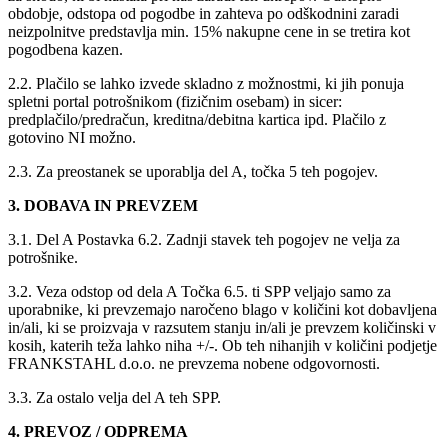
obdobje, odstopa od pogodbe in zahteva po odškodnini zaradi
neizpolnitve predstavlja min. 15% nakupne cene in se tretira kot
pogodbena kazen.
2.2. Plačilo se lahko izvede skladno z možnostmi, ki jih ponuja
spletni portal potrošnikom (fizičnim osebam) in sicer:
predplačilo/predračun, kreditna/debitna kartica ipd. Plačilo z
gotovino NI možno.
2.3. Za preostanek se uporablja del A, točka 5 teh pogojev.
3. DOBAVA IN PREVZEM
3.1. Del A Postavka 6.2. Zadnji stavek teh pogojev ne velja za
potrošnike.
3.2. Veza odstop od dela A Točka 6.5. ti SPP veljajo samo za
uporabnike, ki prevzemajo naročeno blago v količini kot dobavljena
in/ali, ki se proizvaja v razsutem stanju in/ali je prevzem količinski v
kosih, katerih teža lahko niha +/-. Ob teh nihanjih v količini podjetje
FRANKSTAHL d.o.o. ne prevzema nobene odgovornosti.
3.3. Za ostalo velja del A teh SPP.
4. PREVOZ / ODPREMA