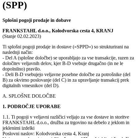
(SPP)
Splošni pogoji prodaje in dobave
FRANKSTAHL d.o.o., Kolodvorska cesta 4, KRANJ
(Stanje 02.02.2023)
Ti splošni pogoji prodaje in dostave (»SPPD«) so strukturirani na
naslednji način:
- Del A (splošne določbe) se uporabljajo za vse transakcije, razen za
določitev veljavnih delov, kjer B-D vsebuje drugačno (in ne le
dopolnilno) pravilo.
- Deli B-D vsebujejo veljavne posebne določbe za potrošnike (del
B) za okvirno poslovanje (del C) in za upravljanje transakcij prek
digitalnih vmesnikov (del D).
A. SPLOŠNE DOLOČBE
1. PODROČJE UPORABE
1.1. Ti pogoji v veljavni različici veljajo za vse dostave in storitve
FRANKSTAHL d.o.o., družba za trgovino na debelo z jeklom in
jeklenimi izdelki
Poslovni naslov: Kolodvorska cesta 4, Kranj