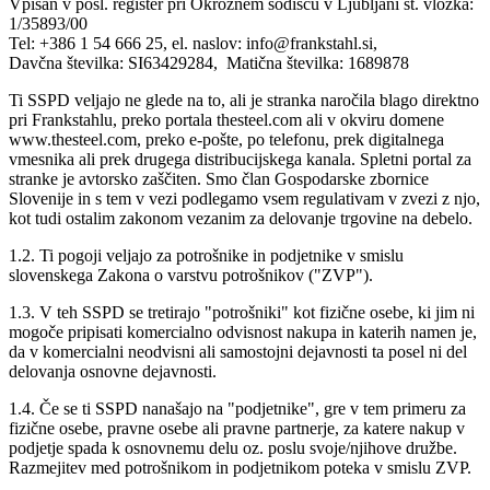
Vpisan v posl. register pri Okrožnem sodišču v Ljubljani št. vložka:
1/35893/00
Tel: +386 1 54 666 25, el. naslov: info@frankstahl.si,
Davčna številka: SI63429284, Matična številka: 1689878
Ti SSPD veljajo ne glede na to, ali je stranka naročila blago direktno
pri Frankstahlu, preko portala thesteel.com ali v okviru domene
www.thesteel.com, preko e-pošte, po telefonu, prek digitalnega
vmesnika ali prek drugega distribucijskega kanala. Spletni portal za
stranke je avtorsko zaščiten. Smo član Gospodarske zbornice
Slovenije in s tem v vezi podlegamo vsem regulativam v zvezi z njo,
kot tudi ostalim zakonom vezanim za delovanje trgovine na debelo.
1.2. Ti pogoji veljajo za potrošnike in podjetnike v smislu
slovenskega Zakona o varstvu potrošnikov ("ZVP").
1.3. V teh SSPD se tretirajo "potrošniki" kot fizične osebe, ki jim ni
mogoče pripisati komercialno odvisnost nakupa in katerih namen je,
da v komercialni neodvisni ali samostojni dejavnosti ta posel ni del
delovanja osnovne dejavnosti.
1.4. Če se ti SSPD nanašajo na "podjetnike", gre v tem primeru za
fizične osebe, pravne osebe ali pravne partnerje, za katere nakup v
podjetje spada k osnovnemu delu oz. poslu svoje/njihove družbe.
Razmejitev med potrošnikom in podjetnikom poteka v smislu ZVP.