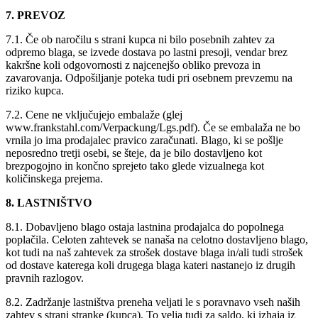
7. PREVOZ
7.1. Če ob naročilu s strani kupca ni bilo posebnih zahtev za
odpremo blaga, se izvede dostava po lastni presoji, vendar brez
kakršne koli odgovornosti z najcenejšo obliko prevoza in
zavarovanja. Odpošiljanje poteka tudi pri osebnem prevzemu na
riziko kupca.
7.2. Cene ne vključujejo embalaže (glej
www.frankstahl.com/Verpackung/Lgs.pdf). Če se embalaža ne bo
vrnila jo ima prodajalec pravico zaračunati. Blago, ki se pošlje
neposredno tretji osebi, se šteje, da je bilo dostavljeno kot
brezpogojno in končno sprejeto tako glede vizualnega kot
količinskega prejema.
8. LASTNIŠTVO
8.1. Dobavljeno blago ostaja lastnina prodajalca do popolnega
poplačila. Celoten zahtevek se nanaša na celotno dostavljeno blago,
kot tudi na naš zahtevek za strošek dostave blaga in/ali tudi strošek
od dostave katerega koli drugega blaga kateri nastanejo iz drugih
pravnih razlogov.
8.2. Zadržanje lastništva preneha veljati le s poravnavo vseh naših
zahtev s strani stranke (kupca). To velja tudi za saldo, ki izhaja iz