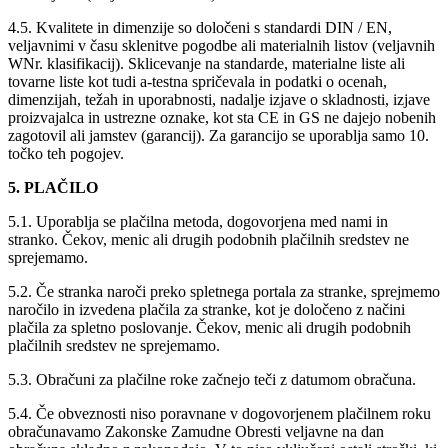
4.5. Kvalitete in dimenzije so določeni s standardi DIN / EN,
veljavnimi v času sklenitve pogodbe ali materialnih listov (veljavnih
WNr. klasifikacij). Sklicevanje na standarde, materialne liste ali
tovarne liste kot tudi a-testna spričevala in podatki o ocenah,
dimenzijah, težah in uporabnosti, nadalje izjave o skladnosti, izjave
proizvajalca in ustrezne oznake, kot sta CE in GS ne dajejo nobenih
zagotovil ali jamstev (garancij). Za garancijo se uporablja samo 10.
točko teh pogojev.
5. PLAČILO
5.1. Uporablja se plačilna metoda, dogovorjena med nami in
stranko. Čekov, menic ali drugih podobnih plačilnih sredstev ne
sprejemamo.
5.2. Če stranka naroči preko spletnega portala za stranke, sprejmemo
naročilo in izvedena plačila za stranke, kot je določeno z načini
plačila za spletno poslovanje. Čekov, menic ali drugih podobnih
plačilnih sredstev ne sprejemamo.
5.3. Obračuni za plačilne roke začnejo teči z datumom obračuna.
5.4. Če obveznosti niso poravnane v dogovorjenem plačilnem roku
obračunavamo Zakonske Zamudne Obresti veljavne na dan