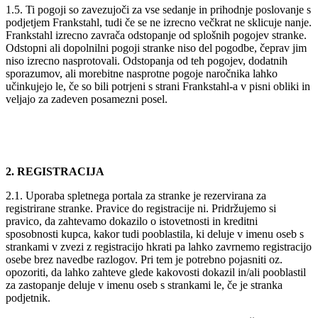
1.5. Ti pogoji so zavezujoči za vse sedanje in prihodnje poslovanje s
podjetjem Frankstahl, tudi če se ne izrecno večkrat ne sklicuje nanje.
Frankstahl izrecno zavrača odstopanje od splošnih pogojev stranke.
Odstopni ali dopolnilni pogoji stranke niso del pogodbe, čeprav jim
niso izrecno nasprotovali. Odstopanja od teh pogojev, dodatnih
sporazumov, ali morebitne nasprotne pogoje naročnika lahko
učinkujejo le, če so bili potrjeni s strani Frankstahl-a v pisni obliki in
veljajo za zadeven posamezni posel.
2. REGISTRACIJA
2.1. Uporaba spletnega portala za stranke je rezervirana za
registrirane stranke. Pravice do registracije ni. Pridržujemo si
pravico, da zahtevamo dokazilo o istovetnosti in kreditni
sposobnosti kupca, kakor tudi pooblastila, ki deluje v imenu oseb s
strankami v zvezi z registracijo hkrati pa lahko zavrnemo registracijo
osebe brez navedbe razlogov. Pri tem je potrebno pojasniti oz.
opozoriti, da lahko zahteve glede kakovosti dokazil in/ali pooblastil
za zastopanje deluje v imenu oseb s strankami le, če je stranka
podjetnik.