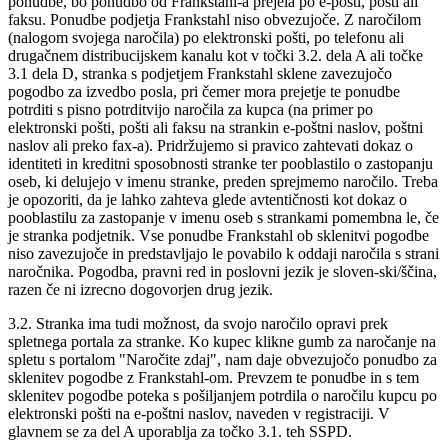
ponudbe, bo ponudbo od Frankstahl-a prejela po e-pošti, pošti ali
faksu. Ponudbe podjetja Frankstahl niso obvezujoče. Z naročilom
(nalogom svojega naročila) po elektronski pošti, po telefonu ali
drugačnem distribucijskem kanalu kot v točki 3.2. dela A ali točke
3.1 dela D, stranka s podjetjem Frankstahl sklene zavezujočo
pogodbo za izvedbo posla, pri čemer mora prejetje te ponudbe
potrditi s pisno potrditvijo naročila za kupca (na primer po
elektronski pošti, pošti ali faksu na strankin e-poštni naslov, poštni
naslov ali preko fax-a). Pridržujemo si pravico zahtevati dokaz o
identiteti in kreditni sposobnosti stranke ter pooblastilo o zastopanju
oseb, ki delujejo v imenu stranke, preden sprejmemo naročilo. Treba
je opozoriti, da je lahko zahteva glede avtentičnosti kot dokaz o
pooblastilu za zastopanje v imenu oseb s strankami pomembna le, če
je stranka podjetnik. Vse ponudbe Frankstahl ob sklenitvi pogodbe
niso zavezujoče in predstavljajo le povabilo k oddaji naročila s strani
naročnika. Pogodba, pravni red in poslovni jezik je sloven-ski/ščina,
razen če ni izrecno dogovorjen drug jezik.
3.2. Stranka ima tudi možnost, da svojo naročilo opravi prek
spletnega portala za stranke. Ko kupec klikne gumb za naročanje na
spletu s portalom "Naročite zdaj", nam daje obvezujočo ponudbo za
sklenitev pogodbe z Frankstahl-om. Prevzem te ponudbe in s tem
sklenitev pogodbe poteka s pošiljanjem potrdila o naročilu kupcu po
elektronski pošti na e-poštni naslov, naveden v registraciji. V
glavnem se za del A uporablja za točko 3.1. teh SSPD.