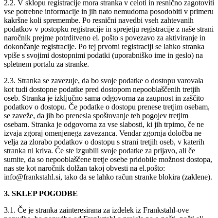
2.2. V sklopu registracije mora stranka v celoti in resnično zagotoviti
vse potrebne informacije in jih nato nemudoma posodobiti v primeru
kakršne koli spremembe. Po resnični navedbi vseh zahtevanih
podatkov v postopku registracije in sprejetju registracije z naše strani
naročnik prejme potrditveno el. pošto s povezavo za aktiviranje in
dokončanje registracije. Po tej prvotni registraciji se lahko stranka
vpiše s svojimi dostopnimi podatki (uporabniško ime in geslo) na
spletnem portalu za stranke.
2.3. Stranka se zavezuje, da bo svoje podatke o dostopu varovala
kot tudi dostopne podatke pred dostopom nepooblaščenih tretjih
oseb. Stranka je izključno sama odgovorna za zaupnost in zaščito
podatkov o dostopu. Če podatke o dostopu prenese tretjim osebam,
se zaveže, da jih bo prenesla spoštovanje teh pogojev tretjim
osebam. Stranka je odgovorna za vse slabosti, ki jih trpimo, če ne
izvaja zgoraj omenjenega zavezanca. Vendar zgornja določba ne
velja za zlorabo podatkov o dostopu s strani tretjih oseb, v katerih
stranka ni kriva. Če ste izgubili svoje podatke za prijavo, ali če
sumite, da so nepooblaščene tretje osebe pridobile možnost dostopa,
nas ste kot naročnik dolžan takoj obvesti na el.pošto:
info@frankstahl.si, tako da se lahko račun stranke blokira (zaklene).
3. SKLEP POGODBE
3.1. Če je stranka zainteresirana za izdelek iz Frankstahl-ove