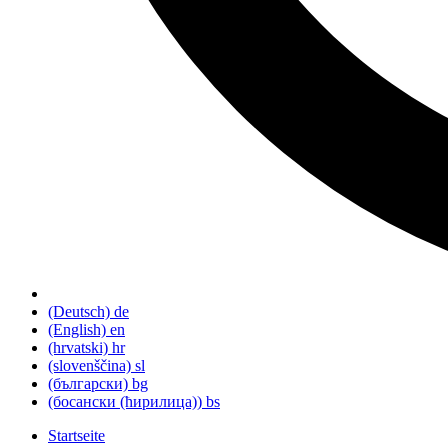
(Deutsch)
de
(English)
en
(hrvatski)
hr
(slovenščina)
sl
(български)
bg
(босански (ћирилица))
bs
Startseite