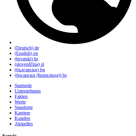
(Deutsch)
de
(English)
en
(hrvatski)
hr
(slovenščina)
sl
(български)
bg
(босански (ћирилица))
bs
Startseite
Unternehmen
Fakten
Werte
Standorte
Karriere
Kunden
Aktuelles
Kontakt