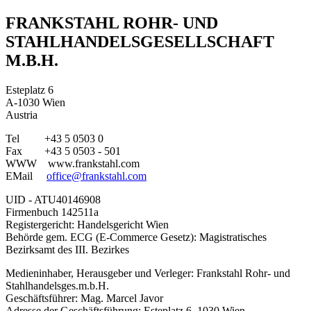
FRANKSTAHL ROHR- UND
STAHLHANDELSGESELLSCHAFT
M.B.H.
Esteplatz 6
A-1030 Wien
Austria
Tel +43 5 0503 0
Fax +43 5 0503 - 501
WWW www.frankstahl.com
EMail
office@frankstahl.com
UID - ATU40146908
Firmenbuch 142511a
Registergericht: Handelsgericht Wien
Behörde gem. ECG (E-Commerce Gesetz): Magistratisches
Bezirksamt des III. Bezirkes
Medieninhaber, Herausgeber und Verleger: Frankstahl Rohr- und
Stahlhandelsges.m.b.H.
Geschäftsführer: Mag. Marcel Javor
Adresse der Geschäftsführung: Esteplatz 6, 1030 Wien