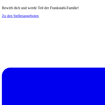
B
e
w
i
r
b
d
i
c
h
u
n
d
w
e
r
d
e
T
e
i
l
d
e
r
F
r
a
n
k
s
t
a
h
l
-
F
a
m
i
l
i
e
!
Zu den Stellenangeboten