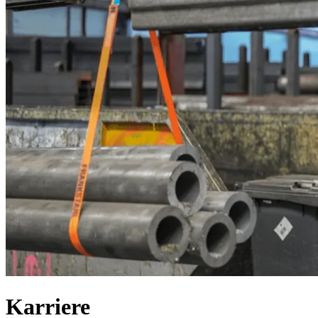
K
a
r
r
i
e
r
e